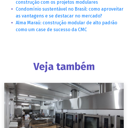
construção com os projetos modulares
Condomínio sustentável no Brasil: como aproveitar
as vantagens e se destacar no mercado?
Alma Maraú: construção modular de alto padrão
como um case de sucesso da CMC
Veja também