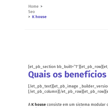
Home
>
Seo
>
K house
[et_pb_section bb_built=”1″][et_pb_row][et
Quais os benefício
[/et_pb_text][et_pb_image _builder_versio
[/et_pb_column][/et_pb_row][et_pb_row][et
A
K house
consiste em um sistema modular c